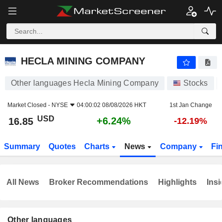
HECLA MINING COMPANY
16.85
$
+6.24%
HECLA MINING COMPANY
Other languages Hecla Mining Company
Stocks
Market Closed -
NYSE
04:00:02 08/08/2026 HKT
1st Jan Change
USD
+6.24%
16.85
-12.19%
Summary
Quotes
Charts
News
Company
Fi
All News
Broker Recommendations
Highlights
Insi
Other languages