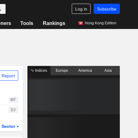
Log in
Subscribe
eners
Tools
Rankings
Hong Kong Edition
Indices
Europe
America
Asia
 Report
MT
DJ
Sector
ETFs