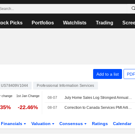
tock Picks
Portfolios
Watchlists
Trading
Scre
Add to a list
PDF
US78409V1044
Professional Information Services
y change
1st Jan Change
08-07
July Home Sales Log Strongest Annual Growth of 2026 But Could Mark Year's Peak, Zillow Says
.35%
-22.46%
08-07
Correction to Canada Services PMI Article
Financials
Valuation
Consensus
Ratings
Calendar