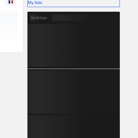
My lists
Rankings