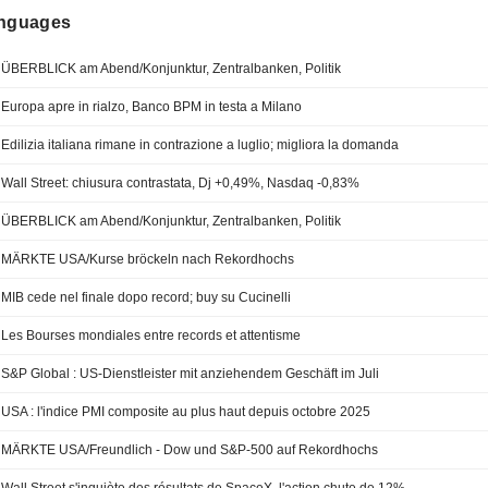
anguages
ÜBERBLICK am Abend/Konjunktur, Zentralbanken, Politik
Europa apre in rialzo, Banco BPM in testa a Milano
Edilizia italiana rimane in contrazione a luglio; migliora la domanda
Wall Street: chiusura contrastata, Dj +0,49%, Nasdaq -0,83%
ÜBERBLICK am Abend/Konjunktur, Zentralbanken, Politik
MÄRKTE USA/Kurse bröckeln nach Rekordhochs
MIB cede nel finale dopo record; buy su Cucinelli
Les Bourses mondiales entre records et attentisme
S&P Global : US-Dienstleister mit anziehendem Geschäft im Juli
USA : l'indice PMI composite au plus haut depuis octobre 2025
MÄRKTE USA/Freundlich - Dow und S&P-500 auf Rekordhochs