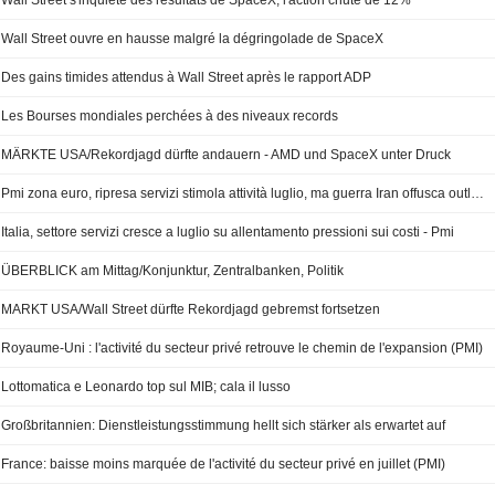
Wall Street s'inquiète des résultats de SpaceX, l'action chute de 12%
Wall Street ouvre en hausse malgré la dégringolade de SpaceX
Des gains timides attendus à Wall Street après le rapport ADP
Les Bourses mondiales perchées à des niveaux records
MÄRKTE USA/Rekordjagd dürfte andauern - AMD und SpaceX unter Druck
Pmi zona euro, ripresa servizi stimola attività luglio, ma guerra Iran offusca outlook
Italia, settore servizi cresce a luglio su allentamento pressioni sui costi - Pmi
ÜBERBLICK am Mittag/Konjunktur, Zentralbanken, Politik
MARKT USA/Wall Street dürfte Rekordjagd gebremst fortsetzen
Royaume-Uni : l'activité du secteur privé retrouve le chemin de l'expansion (PMI)
Lottomatica e Leonardo top sul MIB; cala il lusso
Großbritannien: Dienstleistungsstimmung hellt sich stärker als erwartet auf
France: baisse moins marquée de l'activité du secteur privé en juillet (PMI)