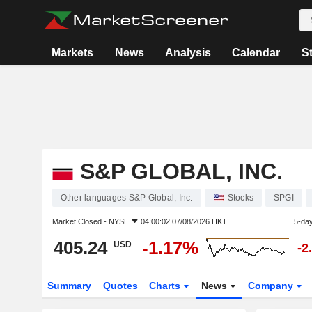
Markets
News
Analysis
Calendar
S
S&P GLOBAL, INC.
Other languages S&P Global, Inc.
Stocks
SPGI
Market Closed -
NYSE
04:00:02 07/08/2026 HKT
5-da
405.24
-1.17%
USD
-2
Summary
Quotes
Charts
News
Company