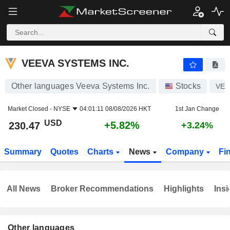
VEEVA SYSTEMS INC.
230.47
$
+5.82%
VEEVA SYSTEMS INC.
Other languages Veeva Systems Inc.
Stocks
VEE
Market Closed -
NYSE
04:01:11 08/08/2026 HKT
1st Jan Change
USD
+5.82%
230.47
+3.24%
Summary
Quotes
Charts
News
Company
Fi
All News
Broker Recommendations
Highlights
Insi
Other languages